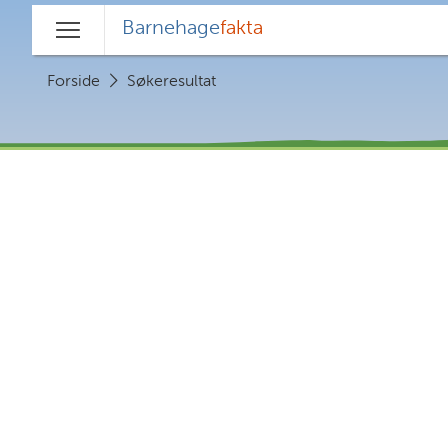
Barnehage
fakta
Hovedmeny
Forside
Søkeresultat
Om direktoratet
Kon