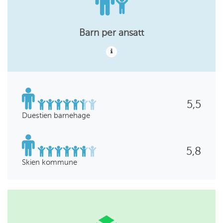
Barn per ansatt
5,5
Duestien barnehage
5,8
Skien kommune