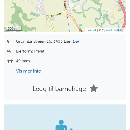
500 m
Leaflet
| ©
OpenStreetMap
Grønnlundveien 16,
3403 Lier,
Lier
Eierform:
Privat
49 barn
Vis mer info
Legg til barnehage